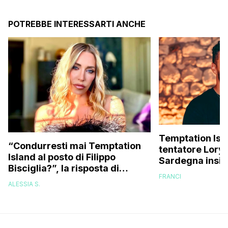
POTREBBE INTERESSARTI ANCHE
Temptation Islan
“Condurresti mai Temptation
tentatore Lory 
Island al posto di Filippo
Sardegna insie
Bisciglia?”, la risposta di
fidanzate (e no
FRANCI
Karina Cascella: “Andrei di
ALESSIA S.
corsa, l’unico problema è
che…”