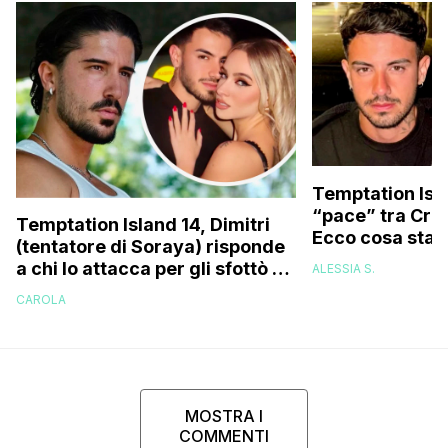
Temptation Isla
“pace” tra Cris
Temptation Island 14, Dimitri
Ecco cosa sta
(tentatore di Soraya) risponde
a chi lo attacca per gli sfottò a
ALESSIA S.
Cristian sull’argomento
CAROLA
‘Spiderman’
MOSTRA I
COMMENTI