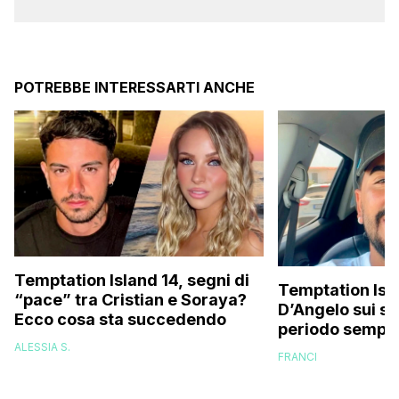
POTREBBE INTERESSARTI ANCHE
Temptation Island 14, segni di
Temptation Isla
“pace” tra Cristian e Soraya?
D’Angelo sui so
Ecco cosa sta succedendo
periodo sempli
fatica…”
ALESSIA S.
FRANCI