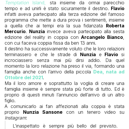
Temptation
Island,
sta insieme da ormai parecchio
tempo e ad unirli è stato sicuramente il destino.
Flavio
infatti aveva partecipato alla terza edizione del famoso
programma che mette a dura prova i sentimenti, insieme
a quella che ai tempi era la sua fidanzata
Roberta
Mercurio
.
Nunzia
invece aveva partecipato alla sesta
edizione del reality in coppia con
Arcangelo Bianco
,
con cui faceva coppia fissa da ben 13 anni.
Il destino ha successivamente voluto che le loro relazioni
terminassero e che le strade di
Nunzia
e
Flavio
si
incrociassero senza mai più dirsi addio. Da quel
momento la loro relazione ha preso il via, formando una
famiglia anche con l’arrivo della piccola
Dea, nata ad
Ottobre del 2021
.
Ma il loro amore e soprattutto la voglia di creare una
famiglia insieme è sempre stata più forte di tutto. Ed è
proprio di questi minuti l’annuncio dell’arrivo di un altro
figlio.
A comunicarlo ai fan affezionati alla coppia è stata
proprio
Nunzia Sansone
con un tenero video su
Instagram
:
L’inaspettato è sempre più bello del previsto.