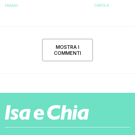
a guardarlo p
fatica…”
CAROLA
FRANCI
MOSTRA I
COMMENTI