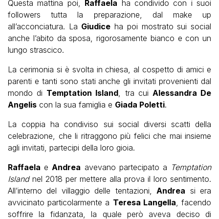
Questa mattina poi,
Raffaela
ha condivido con i suoi
followers tutta la preparazione, dal make up
all’acconciatura. La
Giudice
ha poi mostrato sui social
anche l’abito da sposa, rigorosamente bianco e con un
lungo strascico.
La cerimonia si è svolta in chiesa, al cospetto di amici e
parenti e tanti sono stati anche gli invitati provenienti dal
mondo di
Temptation Island
, tra cui
Alessandra De
Angelis
con la sua famiglia e
Giada Poletti
.
La coppia ha condiviso sui social diversi scatti della
celebrazione, che li ritraggono più felici che mai insieme
agli invitati, partecipi della loro gioia.
Raffaela
e
Andrea
avevano partecipato a
Temptation
Island
nel 2018 per mettere alla prova il loro sentimento.
All’interno del villaggio delle tentazioni,
Andrea
si era
avvicinato particolarmente a
Teresa Langella
, facendo
soffrire la fidanzata, la quale però aveva deciso di