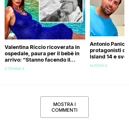
Antonio Panico
Valentina Riccio ricoverata in
protagonisti d
ospedale, paura per il bebè in
Island 14 e sve
arrivo: “Stanno facendo il
sono quelli che
possibile per evitare che
ALESSIA S.
comportati pegg
STEFANIA S
nasca, è troppo presto”
MOSTRA I
COMMENTI