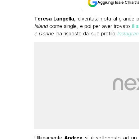
Aggiungi Isa e Chia tra
Teresa Langella,
diventata nota al grande p
Island
come single, e poi per aver trovato
il
e Donne
, ha risposto dal suo profilo
Instagra
Ultimamente
Andrea
si è sottoposto ad un i