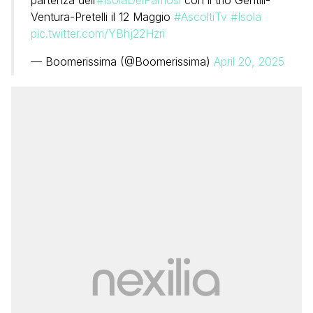
partenza dell’
#IsolaDeiFamosi
con il trio Gentili-
Ventura-Pretelli il 12 Maggio
#AscoltiTv
#Isola
pic.twitter.com/YBhj22Hzri
— Boomerissima (@Boomerissima)
April 20, 2025