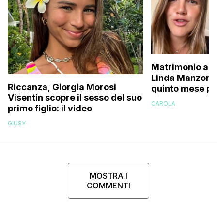
Matrimonio a p
Linda Manzoni s
Riccanza, Giorgia Morosi
quinto mese p
Visentin scopre il sesso del suo
essere in attes
CAROLA
primo figlio: il video
femminuccia, 
volevamo chia
GIUSY
MOSTRA I
COMMENTI