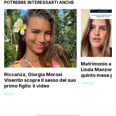
POTREBBE INTERESSARTI ANCHE
Matrimonio a p
Linda Manzoni s
Riccanza, Giorgia Morosi
quinto mese p
Visentin scopre il sesso del suo
essere in attes
CAROLA
primo figlio: il video
femminuccia, 
volevamo chia
GIUSY