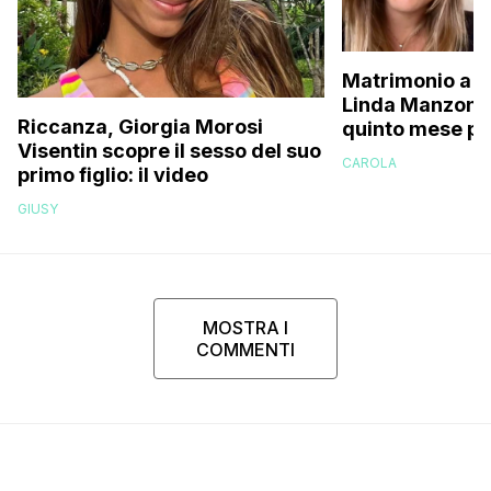
Matrimonio a p
Linda Manzoni s
Riccanza, Giorgia Morosi
quinto mese p
Visentin scopre il sesso del suo
essere in attes
CAROLA
primo figlio: il video
femminuccia, 
volevamo chia
GIUSY
MOSTRA I
COMMENTI