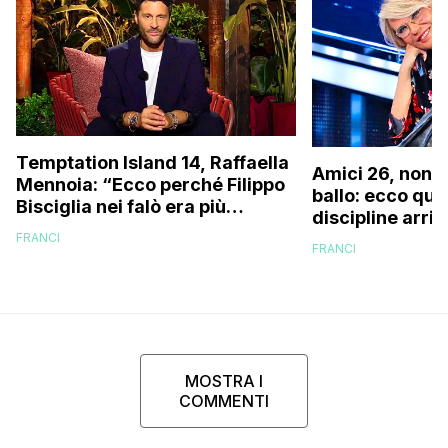
Temptation Island 14, Raffaella
Amici 26, non s
Mennoia: “Ecco perché Filippo
ballo: ecco qua
Bisciglia nei falò era più
discipline arri
coinvolto del solito”
scuola!
FRANCI
FRANCI
MOSTRA I
COMMENTI