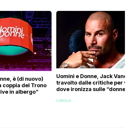
Uomini e Donne, Jack Vanor
nne, è (di nuovo)
travolto dalle critiche per vi
na coppia del Trono
dove ironizza sulle “donne in
ive in albergo”
perizoma su internet”
CAROLA