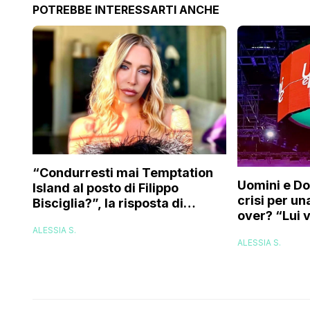
POTREBBE INTERESSARTI ANCHE
“Condurresti mai Temptation
Uomini e Do
Island al posto di Filippo
crisi per u
Bisciglia?”, la risposta di
over? “Lui v
Karina Cascella: “Andrei di
ALESSIA S.
corsa, l’unico problema è
ALESSIA S.
che…”