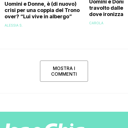
Uomini e Donne
Uomini e Donne, è (di nuovo)
travolto dalle c
crisi per una coppia del Trono
dove ironizza s
over? “Lui vive in albergo”
perizoma su in
CAROLA
ALESSIA S.
MOSTRA I
COMMENTI