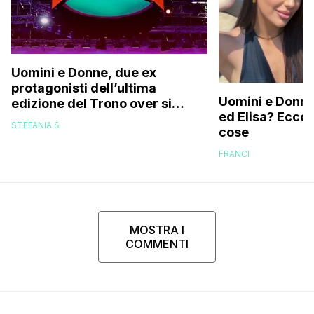
Uomini e Donne, due ex
protagonisti dell’ultima
Uomini e Donne,
edizione del Trono over si
ed Elisa? Ecco
stanno frequentando fuori dal
STEFANIA S
cose
programma: ecco chi sono
FRANCI
MOSTRA I
COMMENTI