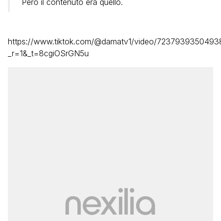
Però il contenuto era quello.
https://www.tiktok.com/@damatv1/video/723793935049
_r=1&_t=8cgiOSrGN5u