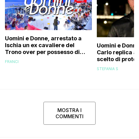
Uomini e Donne, arrestato a
Ischia un ex cavaliere del
Uomini e Donne
Trono over per possesso di
Carlo replica al
documenti falsi e truffa
scelto di prot
FRANCI
di mio figlio p
STEFANIA S
MOSTRA I
COMMENTI