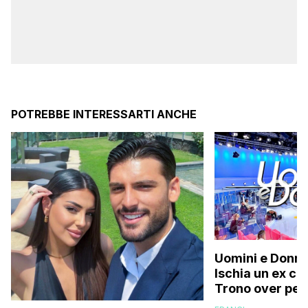
POTREBBE INTERESSARTI ANCHE
Uomini e Donne
Ischia un ex ca
Trono over per
documenti falsi