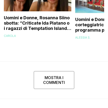
Uomini e Donne, Rosanna Siino
Uomini e Donne
sbotta: “Criticate Ida Platano o
corteggiatrice:
i ragazzi di Temptation Island
programma pres
perché vi rode il cul* che…”
e mi riempirono 
CAROLA
ALESSIA S.
presi talmente
MOSTRA I
COMMENTI