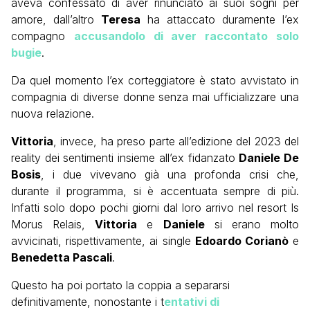
aveva confessato di aver rinunciato ai suoi sogni per
amore, dall’altro
Teresa
ha attaccato duramente l’ex
compagno
accusandolo di aver raccontato solo
bugie
.
Da quel momento l’ex corteggiatore è stato avvistato in
compagnia di diverse donne senza mai ufficializzare una
nuova relazione.
Vittoria
, invece, ha preso parte all’edizione del 2023 del
reality dei sentimenti insieme all’ex fidanzato
Daniele De
Bosis
, i due vivevano già una profonda crisi che,
durante il programma, si è accentuata sempre di più.
Infatti solo dopo pochi giorni dal loro arrivo nel resort Is
Morus Relais,
Vittoria
e
Daniele
si erano molto
avvicinati, rispettivamente, ai single
Edoardo Corianò
e
Benedetta Pascali
.
Questo ha poi portato la coppia a separarsi
definitivamente, nonostante i t
entativi di