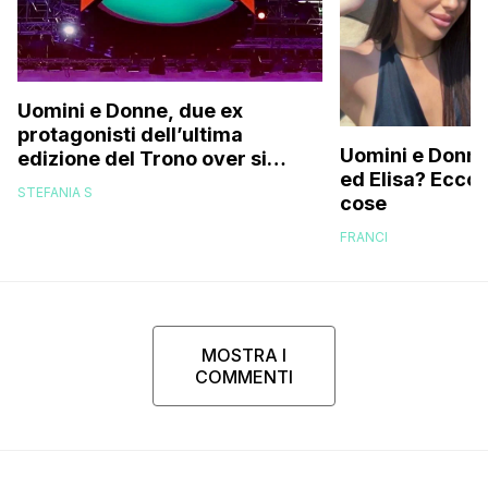
Uomini e Donne, due ex
protagonisti dell’ultima
Uomini e Donne,
edizione del Trono over si
ed Elisa? Ecco
stanno frequentando fuori dal
STEFANIA S
cose
programma: ecco chi sono
FRANCI
MOSTRA I
COMMENTI