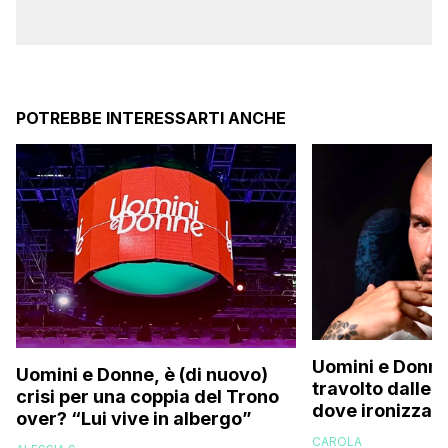
POTREBBE INTERESSARTI ANCHE
Uomini e Donne
Uomini e Donne, è (di nuovo)
travolto dalle c
crisi per una coppia del Trono
dove ironizza s
over? “Lui vive in albergo”
perizoma su in
CAROLA