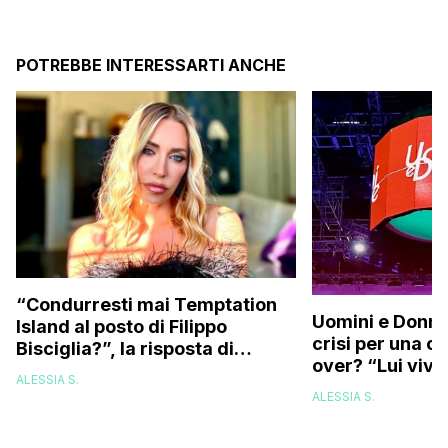
POTREBBE INTERESSARTI ANCHE
“Condurresti mai Temptation
Uomini e Donne,
Island al posto di Filippo
crisi per una c
Bisciglia?”, la risposta di
over? “Lui vive
Karina Cascella: “Andrei di
ALESSIA S.
corsa, l’unico problema è
ALESSIA S.
che…”