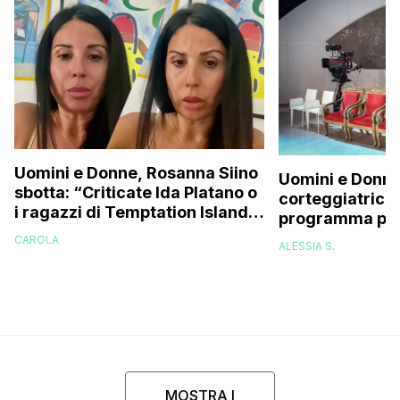
Uomini e Donne, Rosanna Siino
Uomini e Donne
sbotta: “Criticate Ida Platano o
corteggiatrice:
i ragazzi di Temptation Island
programma pres
perché vi rode il cul* che…”
e mi riempirono 
CAROLA
ALESSIA S.
presi talmente
MOSTRA I