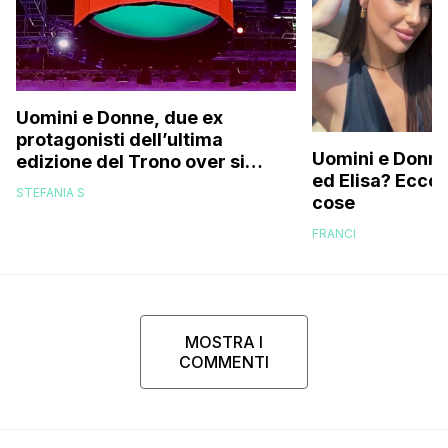
Uomini e Donne, due ex
protagonisti dell’ultima
Uomini e Donne,
edizione del Trono over si
ed Elisa? Ecco
stanno frequentando fuori dal
STEFANIA S
cose
programma: ecco chi sono
FRANCI
MOSTRA I
COMMENTI