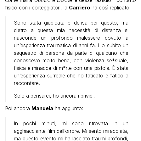
come mai a
Uomini e Donne
le desse fastidio il contatto
fisico con i corteggiatori, la
Carriero
ha così replicato:
Sono stata giudicata e derisa per questo, ma
dietro a questa mia necessità di distanza si
nasconde un profondo malessere dovuto a
un’esperienza traumatica di anni fa. Ho subito un
sequestro di persona da parte di qualcuno che
conoscevo molto bene, con violenza se*suale,
fisica e minacce di m*rte con una pistola. È stata
un’esperienza surreale che ho faticato e fatico a
raccontare.
Solo a pensarci, ho ancora i brividi.
Poi ancora
Manuela
ha aggiunto:
In pochi minuti, mi sono ritrovata in un
agghiacciante film dell’orrore. Mi sento miracolata,
ma questo evento mi ha lasciato traumi profondi,