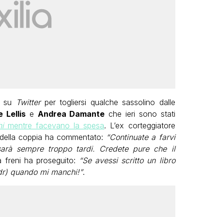
o su
Twitter
per togliersi qualche sassolino dalle
e Lellis
e
Andrea Damante
che ieri sono stati
i
mentre facevano la spesa
. L’ex corteggiatore
 della coppia ha commentato:
“Continuate a farvi
sarà sempre troppo tardi. Credete pure che il
 freni ha proseguito:
“Se avessi scritto un libro
dr) quando mi manchi!”
.