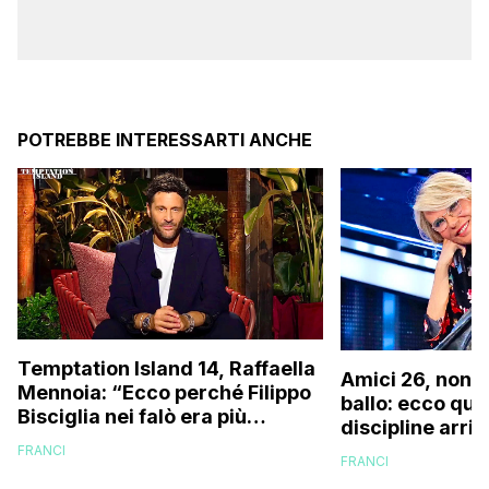
POTREBBE INTERESSARTI ANCHE
Temptation Island 14, Raffaella
Amici 26, non s
Mennoia: “Ecco perché Filippo
ballo: ecco qua
Bisciglia nei falò era più
discipline arri
coinvolto del solito”
scuola!
FRANCI
FRANCI