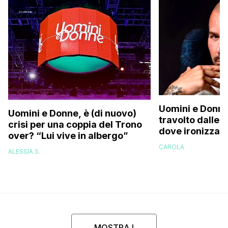
Uomini e Donne
Uomini e Donne, è (di nuovo)
travolto dalle c
crisi per una coppia del Trono
dove ironizza s
over? “Lui vive in albergo”
perizoma su in
CAROLA
ALESSIA S.
MOSTRA I