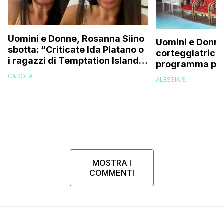
Uomini e Donne, Rosanna Siino
Uomini e Donne
sbotta: “Criticate Ida Platano o
corteggiatrice:
i ragazzi di Temptation Island
programma pres
perché vi rode il cul* che…”
e mi riempirono 
CAROLA
ALESSIA S.
presi talmente
MOSTRA I
COMMENTI