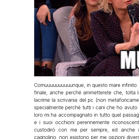
Comuuuuuuuuuunque, in questo mare infinito d
finale, anche perché ammetterete che, tolta l
lacrime la scrivania del pc (non metaforica
specialmente perché tutti i cani che ho avuto 
loro mi ha accompagnato in tutto quel passag
e i suoi occhioni perennemente riconoscent
custodirò con me per sempre, ed anche i
cagnolino, non esistono per me opzioni diverse