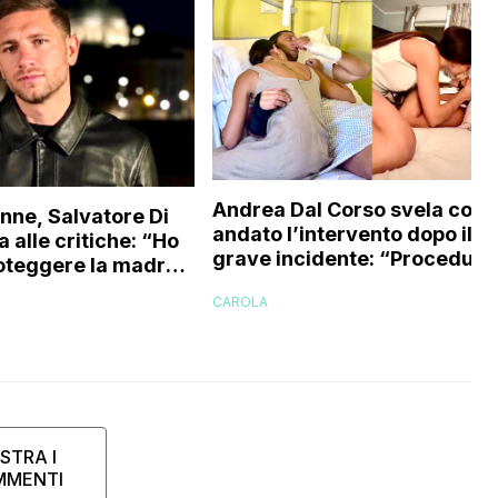
Andrea Dal Corso svela com
nne, Salvatore Di
andato l’intervento dopo il
a alle critiche: “Ho
grave incidente: “Procedura
roteggere la madre
delicata ma necessaria, ecc
io perché…”
CAROLA
cosa mi aspetta ora”
STRA I
MMENTI