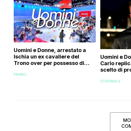
Uomini e Donne, arrestato a
Ischia un ex cavaliere del
Uomini e Do
Trono over per possesso di
Carlo replic
documenti falsi e truffa
scelto di p
FRANCI
di mio figl
STEFANIA S
MO
CO