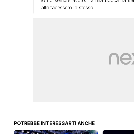
io ho sempre avuto. La mia bocca ha semp
altri facessero lo stesso.
POTREBBE INTERESSARTI ANCHE