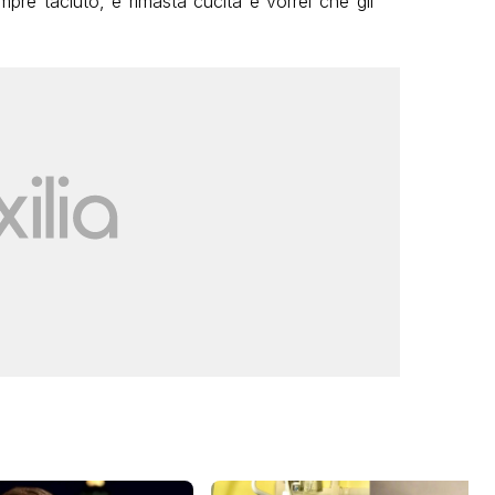
re taciuto, è rimasta cucita e vorrei che gli