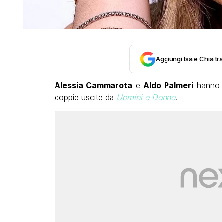
Aggiungi Isa e Chia tra
Alessia Cammarota
e
Aldo Palmeri
hanno a
coppie uscite da
Uomini e Donne
.