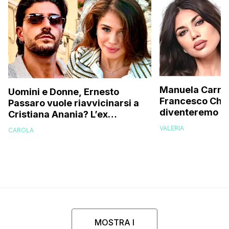
Manuela Carrier
Uomini e Donne, Ernesto
Francesco Chio
Passaro vuole riavvicinarsi a
diventeremo gen
Cristiana Anania? L’ex
avanzata, ecco
corteggiatore interviene e
VALERIA
CAROLA
vorremmo un fi
svela la verità
MOSTRA I