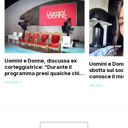
Uomini e Donne, discussa ex
Uomini e Donne,
corteggiatrice: “Durante il
sbotta sui socia
programma presi qualche chilo
conosce il mio
e mi riempirono di insulti, la
deve permetter
ALESSIA S.
presi talmente male che…”
VALERIA