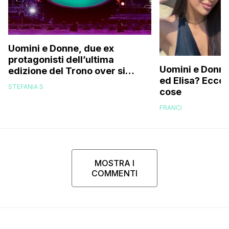
Uomini e Donne, due ex
protagonisti dell’ultima
Uomini e Donne,
edizione del Trono over si
ed Elisa? Ecco
stanno frequentando fuori dal
STEFANIA S
cose
programma: ecco chi sono
FRANCI
MOSTRA I
COMMENTI