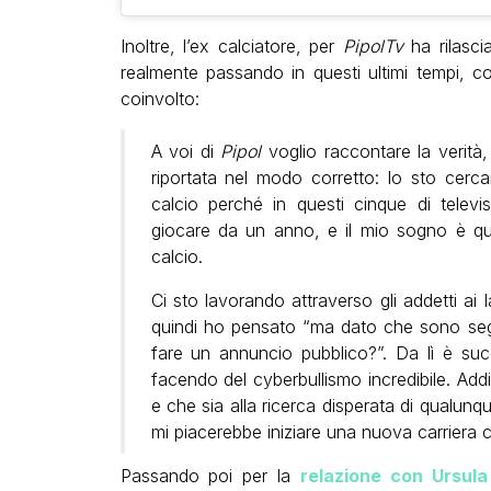
Inoltre, l’ex calciatore, per
PipolTv
ha rilasci
realmente passando in questi ultimi tempi, 
coinvolto:
A voi di
Pipol
voglio raccontare la verità
riportata nel modo corretto: Io sto cerca
calcio perché in questi cinque di telev
giocare da un anno, e il mio sogno è que
calcio.
Ci sto lavorando attraverso gli addetti ai
quindi ho pensato “ma dato che sono seg
fare un annuncio pubblico?”. Da lì è su
facendo del cyberbullismo incredibile. Add
e che sia alla ricerca disperata di qualunq
mi piacerebbe iniziare una nuova carriera 
Passando poi per la
relazione con Ursul