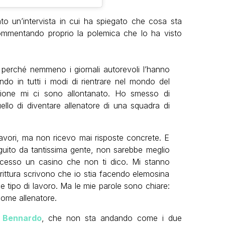
ato un’intervista in cui ha spiegato che cosa sta
commentando proprio la polemica che lo ha visto
, perché nemmeno i giornali autorevoli l’hanno
ndo in tutti i modi di rientrare nel mondo del
isione mi ci sono allontanato. Ho smesso di
llo di diventare allenatore di una squadra di
 lavori, ma non ricevo mai risposte concrete. E
uito da tantissima gente, non sarebbe meglio
ccesso un casino che non ti dico. Mi stanno
irittura scrivono che io stia facendo elemosina
ue tipo di lavoro. Ma le mie parole sono chiare:
come allenatore.
a Bennardo
, che non sta andando come i due