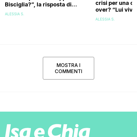
crisi per una c
Bisciglia?”, la risposta di
over? “Lui vive
Karina Cascella: “Andrei di
ALESSIA S.
corsa, l’unico problema è
ALESSIA S.
che…”
MOSTRA I
COMMENTI