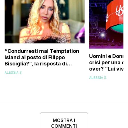
“Condurresti mai Temptation
Uomini e Donne,
Island al posto di Filippo
crisi per una c
Bisciglia?”, la risposta di
over? “Lui vive
Karina Cascella: “Andrei di
ALESSIA S.
corsa, l’unico problema è
ALESSIA S.
che…”
MOSTRA I
COMMENTI