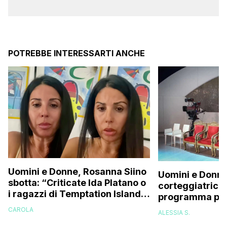
POTREBBE INTERESSARTI ANCHE
Uomini e Donne, Rosanna Siino
Uomini e Donne
sbotta: “Criticate Ida Platano o
corteggiatrice:
i ragazzi di Temptation Island
programma pres
perché vi rode il cul* che…”
e mi riempirono 
CAROLA
ALESSIA S.
presi talmente