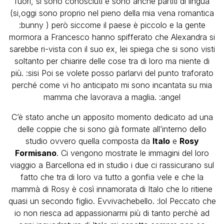
fuori, si sono conosciuti e sono anche partiti di lingua
(si,oggi sono proprio nel pieno della mia vena romantica
:bunny ) però siccome il paese è piccolo e la gente
mormora a Francesco hanno spifferato che Alexandra si
sarebbe ri-vista con il suo ex, lei spiega che si sono visti
soltanto per chiarire delle cose tra di loro ma niente di
più. :sisi Poi se volete posso parlarvi del punto traforato
perché come vi ho anticipato mi sono incantata su mia
mamma che lavorava a maglia. :angel
C’è stato anche un apposito momento dedicato ad una
delle coppie che si sono già formate all’interno dello
studio ovvero quella composta da
Italo
e
Rosy
Formisano
. Ci vengono mostrate le immagini del loro
viaggio a Barcellona ed in studio i due ci rassicurano sul
fatto che tra di loro va tutto a gonfia vele e che la
mammà di Rosy è così innamorata di Italo che lo ritiene
quasi un secondo figlio. Evvivachebello. :lol Peccato che
io non riesca ad appassionarmi più di tanto perchè ad