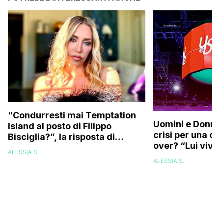
“Condurresti mai Temptation
Uomini e Donne,
Island al posto di Filippo
crisi per una c
Bisciglia?”, la risposta di
over? “Lui vive
Karina Cascella: “Andrei di
ALESSIA S.
corsa, l’unico problema è
ALESSIA S.
che…”