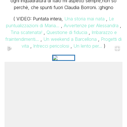
ogni inquadratura di Italo mi aspetto sempre,non so
perchè, che spunti fuori Claudia Borroni. :ghigno
( VIDEO: Puntata intera,
Una storia mai nata
,
Le
puntualizzazioni di Maria…
,
Avvertenze per Alessandra
,
Tina scatenata!
,
Questione di fiducia
,
Imbarazzo e
fraintendimenti…
,
Un weekend a Barcellona
,
Progetti di
vita
,
Intrecci pericolosi
,
Un lento per…
)