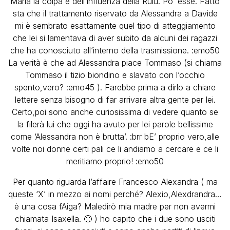
Maria la colpa è dell’influenza della Ruiu. Po’ essè. Fatto
sta che il trattamento riservato da Alessandra a Davide
mi è sembrato esattamente quel tipo di atteggiamento
che lei si lamentava di aver subito da alcuni dei ragazzi
che ha conosciuto all’interno della trasmissione. :emo50
La verità è che ad Alessandra piace Tommaso (si chiama
Tommaso il tizio biondino e slavato con l’occhio
spento,vero? :emo45 ). Farebbe prima a dirlo a chiare
lettere senza bisogno di far arrivare altra gente per lei.
Certo,poi sono anche curiosissima di vedere quanto se
la filerà lui che oggi ha avuto per lei parole bellissime
come ‘Alessandra non è brutta’. :brr bE’ proprio vero,alle
volte noi donne certi pali ce li andiamo a cercare e ce li
meritiamo proprio! :emo50
Per quanto riguarda l’affaire Francesco-Alexandra ( ma
queste ‘X’ in mezzo ai nomi perché? Alexio,Alexdrandra…
è una cosa fAiga? Maledirò mia madre per non avermi
chiamata Isaxella. 🙁 ) ho capito che i due sono usciti