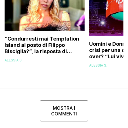
“Condurresti mai Temptation
Uomini e Donne,
Island al posto di Filippo
crisi per una c
Bisciglia?”, la risposta di
over? “Lui vive
Karina Cascella: “Andrei di
ALESSIA S.
corsa, l’unico problema è
ALESSIA S.
che…”
MOSTRA I
COMMENTI