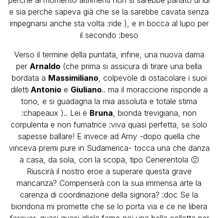
e sia perchè sapeva già che se la sarebbe cavata senza
impegnarsi anche sta volta :ride ), e in bocca al lupo per
il secondo :beso
Verso il termine della puntata, infine, una nuova dama
per
Arnaldo
(che prima si assicura di tirare una bella
bordata a
Massimiliano
, colpevole di ostacolare i suoi
diletti
Antonio
e
Giuliano
.. ma il moraccione risponde a
tono, e si guadagna la mia assoluta e totale stima
:chapeaux ).. Lei è
Bruna
, bionda trevigiana, non
corpulenta e non fumatrice :viva quasi perfetta, se solo
sapesse ballare! E invece ad Arny -dopo quella che
vinceva premi pure in Sudamerica- tocca una che danza
a casa, da sola, con la scopa, tipo Cenerentola 🙁
Riuscirà il nostro eroe a superare questa grave
mancanza? Compenserà con la sua immensa arte la
carenza di coordinazione della signora? :doc Se la
biondona mi promette che se lo porta via e ce ne libera
forever
, quasi quasi gliela famo noi una bella colletta per