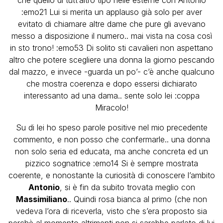
:emo21 Lui si merita un applauso già solo per aver
evitato di chiamare altre dame che pure gli avevano
messo a disposizione il numero.. mai vista na cosa così
in sto trono! :emo53 Di solito sti cavalieri non aspettano
altro che potere scegliere una donna la giorno pescando
dal mazzo, e invece -guarda un po’- c’è anche qualcuno
che mostra coerenza e dopo essersi dichiarato
interessanto ad una dama.. sente solo lei :coppa
Miracolo!
Su di lei ho speso parole positive nel mio precedente
commento, e non posso che confermarle.. una donna
non solo seria ed educata, ma anche concreta ed un
pizzico sognatrice :emo14 Si è sempre mostrata
coerente, e nonostante la curiosità di conoscere l’ambito
Antonio
, si è fin da subito trovata meglio con
Massimiliano
.. Quindi rosa bianca al primo (che non
vedeva l’ora di riceverla, visto che s’era proposto sia
perchè al momento altrimenti non si sarebbe parlato di lui