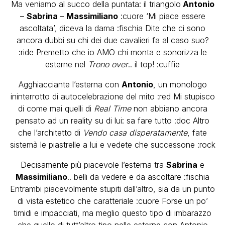
Ma veniamo al succo della puntata: il triangolo
Antonio
–
Sabrina
–
Massimiliano
:cuore ‘Mi piace essere
ascoltata’, diceva la dama :fischia Dite che ci sono
ancora dubbi su chi dei due cavalieri fa al caso suo?
:ride Premetto che io AMO chi monta e sonorizza le
esterne nel
Trono over
.. il top! :cuffie
Agghiacciante l’esterna con
Antonio
, un monologo
ininterrotto di autocelebrazione del mito :red Mi stupisco
di come mai quelli di
Real Time
non abbiano ancora
pensato ad un reality su di lui: sa fare tutto :doc Altro
che l’architetto di
Vendo casa disperatamente
, fate
sistemà le piastrelle a lui e vedete che successone :rock
Decisamente più piacevole l’esterna tra
Sabrina
e
Massimiliano
.. belli da vedere e da ascoltare :fischia
Entrambi piacevolmente stupiti dall’altro, sia da un punto
di vista estetico che caratteriale :cuore Forse un po’
timidi e impacciati, ma meglio questo tipo di imbarazzo
che quello di tutt’altro tipo nelle esterne con Antonio