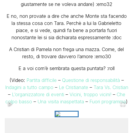
giustamente se ne voleva andare) :emo32
E no, non provate a dire che anche Monte sta facendo
la stessa cosa con Tara. Perchè a lui la Gabrieletto
piace, e si vede, quindi fa bene a portarla fuori
nonostante lei si sia dichiarata espressamente :doc
A Cristian di Pamela non frega una mazza. Come, del
resto, di trovare davvero l’amore :emo30
E a voi com’è sembrata questa puntata? :roll
(Video:
Partita difficile
–
Questione di responsabilità
–
Indagini a tutto campo
–
Le Cristianate
–
Tara Vs. Cristian
–
L’organizzatore di eventi
–
Vicini, troppo vicini!
–
Che
colpo basso
–
Una visita inaspettata
–
Fuori programma
)