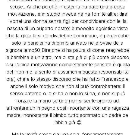
scuse.. Anche perchè in esterna ha dato una precisa
motivazione, e in studio invece ne ha fornite altre: dire
‘vorrei una donna senza figli per condividere con lei la
nascita di un pupetto nostro’ è mooolto egoistico visto
che la gioia la si condividebbe comunque, e perderebbe
solo la bandierina di primo arrivato nelle ovaie della
signora :emo50 Dire che si ha paura di come reagirebbe
la bambina è un altro, ma ci sta già di più come discorso
:sisi L’unica motivazione completamente sensata è quella
del ‘non me la sento di assumermi questa responsabilità
ora’, che è lo stesso discorso che ha fatto Francesco e
anche il solo motivo che non si può controbattere: il
senso paterno o lo si ha o non lo si ha, e non si può
forzare la mano se uno non si sente pronto ad
affrontare un impegno così importante con una ragazza
madre, nonostante il bimbo tutto sommato un padre ce
l’abbia già 😉
Ma la verità credo sia una sola, fondamentalmente