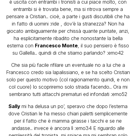
è uscita con entrambi i tronisti a cui piace molto, con
entrambi si è trovata bene, ma si ritrova sempre a
pensare a Cristian.. cioè, a parte i gusti discutibili che ha
in fatto di uomini :ride , dov’è la stranezza? Non ha
giocato ambiguamente per chissà quante puntate, anzi,
ha esplicitamente ribadito che nonostante la bella
esterna con
Francesco Monte
, il suo pensiero è fisso
su Gallella.. quindi di che stiamo parlando? :emo42
Che sia più facile rifilare un eventuale no a lui che a
Francesco credo sia lapalissiano, e se ha scelto Cristian
solo per questo motivo (col ragionamento quindi, e non
col cuore) lo scopriremo solo strada facendo.. Ora mi
sembrano tutti attacchi prematuri ed infondati :emo52
Sally
mi ha delusa un po’, speravo che dopo l’esterna
dove Cristian le ha messo chiari paletti semplicemente
per il fatto che è mamma girasse i tacchi e se ne
andasse.. invece è ancora lì :emo34 E riguardo alle
perplessità del tronista, mi spiace ma mi sembran solo