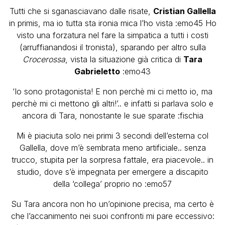
Tutti che si sganasciavano dalle risate,
Cristian Gallella
in primis, ma io tutta sta ironia mica l’ho vista :emo45 Ho
visto una forzatura nel fare la simpatica a tutti i costi
(arruffianandosi il tronista), sparando per altro sulla
Crocerossa
, vista la situazione già critica di
Tara
Gabrieletto
:emo43
‘Io sono protagonista! E non perchè mi ci metto io, ma
perchè mi ci mettono gli altri!’.. e infatti si parlava solo e
ancora di Tara, nonostante
le sue sparate :fischia
Mi è piaciuta solo nei primi 3 secondi dell’esterna col
Gallella, dove m’è sembrata meno artificiale.. senza
trucco, stupita per la sorpresa fattale, era piacevole.. in
studio, dove s’è impegnata per emergere a discapito
della ‘collega’ proprio no :emo57
Su Tara ancora non ho un’opinione precisa, ma certo è
che l’accanimento nei suoi confronti mi pare eccessivo: