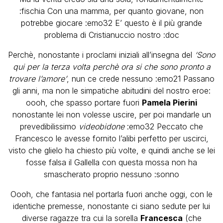
:fischia Con una mamma, per quanto giovane, non
potrebbe giocare :emo32 E’ questo è il più grande
problema di Cristianuccio nostro :doc
Perchè, nonostante i proclami iniziali all’insegna del
‘Sono
qui per la terza volta perchè ora si che sono pronto a
trovare l’amore’
, nun ce crede nessuno :emo21 Passano
gli anni, ma non le simpatiche abitudini del nostro eroe:
oooh, che spasso portare fuori
Pamela Pierini
nonostante lei non volesse uscire, per poi mandarle un
prevedibilissimo
videobidone
:emo32 Peccato che
Francesco le avesse fornito l’alibi perfetto per uscirci,
visto che glielo ha chiesto più volte, e quindi anche se lei
fosse falsa il Gallella con questa mossa non ha
smascherato proprio nessuno :sonno
Oooh, che fantasia nel portarla fuori anche oggi, con le
identiche premesse, nonostante ci siano sedute per lui
diverse ragazze tra cui la sorella
Francesca
(che