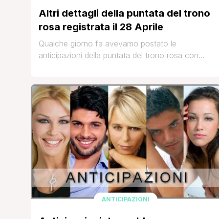
Altri dettagli della puntata del trono
rosa registrata il 28 Aprile
Qualche giorno fa avevamo postato le
anticipazioni della puntata del trono rosa con
Giulia Montanarini e Teresanna Pugliese
registrata il 28 Aprile (per rileggerle cliccate QUI).
Dalla talpa presente in studio arrivano altri
dettagli sulla puntata registrata,cliccate sul
'continua a leggere' per vederli. 😉 FONTE:
Vicolodellenews.forumfree.it Quando Teresanna
chiede a Francesco cosa farebbe se baciasse
[']
ANTICIPAZIONI