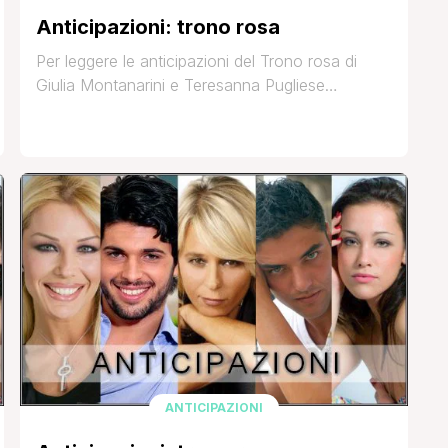
Anticipazioni: trono rosa
Per leggere le anticipazioni del Trono rosa di
Giulia Montanarini e Teresanna Pugliese
registrato questa sera cliccate su ‘Continua a
leggere’ Che ne pensate? AGGIORNAMENTO:
Inserite le anticipazioni dettagliate Fonte:
Vicolodellenews.forumfree.it Anche in questa
puntata c'è Claudia, la sorella di Giulia. Maria fa
scendere dalle scale, come sempre, i ragazzi. La
puntata è quasi tutta dedicata a Teresanna.
Antonio ha [']
ANTICIPAZIONI