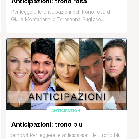
Anticipazioni: trono rosa
Per leggere le anticipazioni del Trono rosa di
Giulia Montanarini e Teresanna Pugliese
registrato questa mattina cliccate su ‘Continua a
leggere’ Che ne pensate? UPDATE: post
aggiornato con le anticipazioni dettagliate e uno
status direttamente dalla fanpage di Alessio Lo
Passo 😉 Fonte: Vicolodellenews.forumfree.it LA
NOSTRA TALPA CI FA SAPERE CHE LA
PUNTATA è SINGOLA,LA PRIMA PARTE [']
ANTICIPAZIONI
Anticipazioni: trono blu
:emo54 Per leggere le anticipazioni del Trono blu