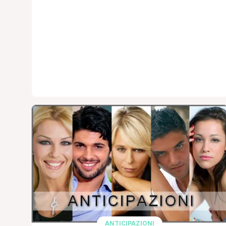
leggere’ Che ne pensate? Fonte:
Vicolodellenews.forumfree.it AGGIORNAMENTO:
Inserite le anticipazioni dettagliate. 😉 LA
NOSTRA TALPA CI FA SAPERE CHE LA PRIMA
PARTE DELLA PUNTATA è STATA DEDICATA A
GIULIA, OSPITE DI NUOVO CLAUDIA LA
SORELLA. IN PRATICA HANNO [']
ANTICIPAZIONI