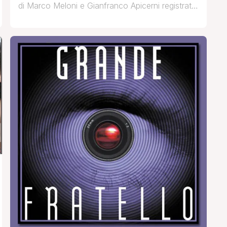
di Marco Meloni e Gianfranco Apicerni registrato
oggi cliccate su ‘Continua a leggere’ Che ne
pensate? Fonte: Vicolodellenews.forumfree.it
AGGIORNAMENTO: Inserite le anticipazioni
complete Maria fa entrare Tina e Gianni.Entra
poi Gianfranco e Marco.Maria chiama Leonardo
e Diletta.Subito dopo entra Bubi dalla parte
opposta. Per le 20enni scendono dalle scale [']