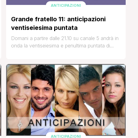
ANTICIPAZIONI
Grande fratello 11: anticipazioni
ventiseiesima puntata
Domani a partire dalle 21.10 su canale 5 andrà in
onda la ventiseiesima e penultima puntata di
questa lunghissima edizione di Grande fratello.
La puntata sarà incentrata ad individuare i 4
concorrenti che accederanno alla finalissima del
18 Aprile. Uno dei finalisti verrà deciso
direttamente dagli inquilini all'interno della casa,ci
sarà poi l'eliminazione tra i [']
ANTICIPAZIONI