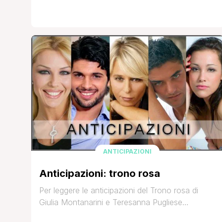
ANTICIPAZIONI
Anticipazioni: trono rosa
Per leggere le anticipazioni del Trono rosa di
Giulia Montanarini e Teresanna Pugliese
registrato questa sera cliccate su ‘Continua a