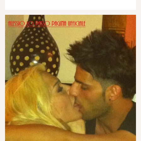
di uomini e donne! Riguarda Ludovica Chieffo, la
scelta di Marco Meloni, che assomiglia a Patrizia De
Blanck. Ho inviato anche delle foto per supportare
la somiglianza! Un bacio a voi e a tutte le blogghine,
Kicca ciao isa e kia [']