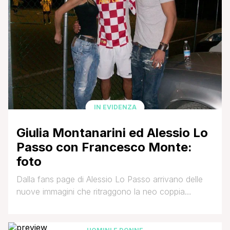
IN EVIDENZA
Giulia Montanarini ed Alessio Lo
Passo con Francesco Monte:
foto
Dalla fans page di Alessio Lo Passo arrivano delle
nuove immagini che ritraggono la neo coppia
composta da Alessio e Giulia Montanarini in
compagnia di Francesco Monte,ex corteggiatore di
Teresanna Pugliese ed,evidentemente,grande amico