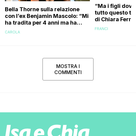
“Ma i figli dove
Bella Thorne sulla relazione
tutto questo te
con l’ex Benjamin Mascolo: “Mi
di Chiara Ferra
ha tradita per 4 anni ma ha
risponde anche 
sostenuto che non contava
FRANCI
essere ingrass
CAROLA
perché…”
MOSTRA I
COMMENTI