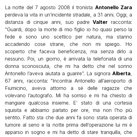
La notte del 7 agosto 2008 il tronista
Antonello Zara
perdeva la vita in un’incidente stradale, a 31 anni. Oggi, a
distanza di cinque anni, suo padre
Valter
racconta:
“Guardi, dopo la morte di mio figlio io ho quasi perso la
fede e sono uno scettico per natura, ma stanno
accadendo cose strane, che non mi spiego. Ho
scoperto che faceva beneficenza, ma senza dirlo a
nessuno. Poi, un giorno, è arrivata la telefonata di una
donna sconosciuta, che mi ha detto che
nel sonno
Antonello l’aveva aiutata a guarire”. La signora
Alberta
,
67 anni, racconta: “Incontrai Antonello all’aeroporto di
Fiumicino, aveva attorno a sé delle ragazze che
volevano l’autografo. Mi ha sorriso e mi ha chiesto di
mangiare qualcosa insieme. E’ stato di una cortesia
squisita e abbiamo parlato per ore, ma non l’ho più
sentito. Fatto sta che due anni fa sono stata operata di
tumore al seno e la notte prima dell’operazione lui mi è
apparso in sogno e mi ha detto di stare tranquilla, che