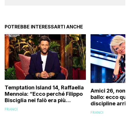
POTREBBE INTERESSARTI ANCHE
Temptation Island 14, Raffaella
Amici 26, non s
Mennoia: “Ecco perché Filippo
ballo: ecco qua
Bisciglia nei falò era più
discipline arri
coinvolto del solito”
scuola!
FRANCI
FRANCI