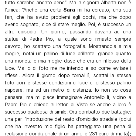
tutto sarebbe andato bene”. Ma la signora Alberta non è
l’unica: “Anche una certa
Sara
mi ha cercato, una sua
fan, che ha avuto problemi agli occhi, ma che dopo
averlo sognato, dice di stare meglio. Poi, è successo un
altro episodio. Un giorno, passando davanti ad una
statua di Padre Pio, al quale sono rimasto sempre
devoto, ho scattato una fotografia. Mostrandola a mia
moglie, notai un pallino di luce brillante, grande quanto
una moneta e mia moglie disse che era un riflesso della
luce. Ma io di foto me ne intendo e so come evitare i
riflessi. Allora il giorno dopo tornai lì, scattai la stessa
foto con le stesse condizioni di luce e lo stesso pallino
riappare, ma ad un metro di distanza. Io non so cosa
pensare, ma mi piace immaginare Antonello lì, vicino a
Padre Pio e chiedo ai lettori di Visto se anche a loro è
successo qualcosa di simile. Ora combatto due battaglie:
una per l’introduzione del reato d’omicidio stradale (colui
che ha investito mio figlio ha patteggiato una pena di
reclusione condizionale di un anno e 231 euro di multa);