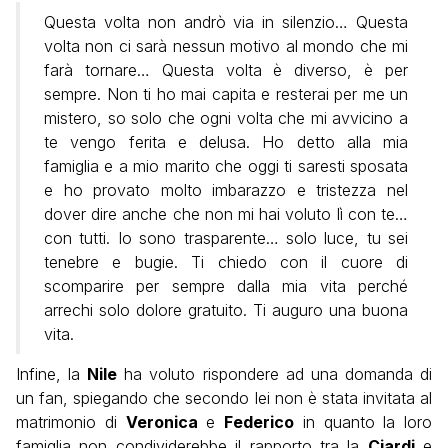
Questa volta non andrò via in silenzio… Questa
volta non ci sarà nessun motivo al mondo che mi
farà tornare… Questa volta è diverso, è per
sempre. Non ti ho mai capita e resterai per me un
mistero, so solo che ogni volta che mi avvicino a
te vengo ferita e delusa. Ho detto alla mia
famiglia e a mio marito che oggi ti saresti sposata
e ho provato molto imbarazzo e tristezza nel
dover dire anche che non mi hai voluto lì con te…
con tutti. Io sono trasparente… solo luce, tu sei
tenebre e bugie. Ti chiedo con il cuore di
scomparire per sempre dalla mia vita perché
arrechi solo dolore gratuito. Ti auguro una buona
vita.
Infine, la
Nile
ha voluto rispondere ad una domanda di
un fan, spiegando che secondo lei non è stata invitata al
matrimonio di
Veronica
e
Federico
in quanto la loro
famiglia non condividerebbe il rapporto tra la
Ciardi
e