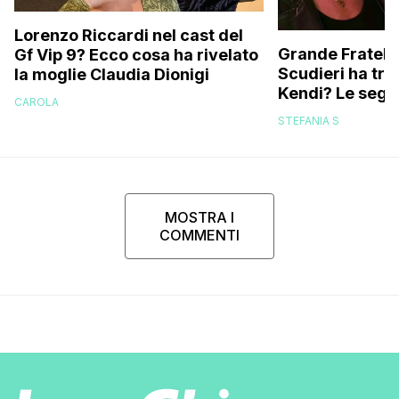
Lorenzo Riccardi nel cast del
Grande Fratello
Gf Vip 9? Ecco cosa ha rivelato
Scudieri ha tra
la moglie Claudia Dionigi
Kendi? Le segna
CAROLA
replica dell’ex 
STEFANIA S
MOSTRA I
COMMENTI