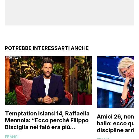
POTREBBE INTERESSARTI ANCHE
Temptation Island 14, Raffaella
Amici 26, non s
Mennoia: “Ecco perché Filippo
ballo: ecco qua
Bisciglia nei falò era più
discipline arri
coinvolto del solito”
scuola!
FRANCI