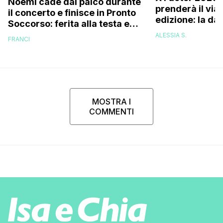
Noemi cade dal palco durante
prenderà il via
il concerto e finisce in Pronto
edizione: la dat
Soccorso: ferita alla testa e
sospetta frattura, ecco come
ALESSIA S.
FRANCI
sta (Video)
MOSTRA I
COMMENTI