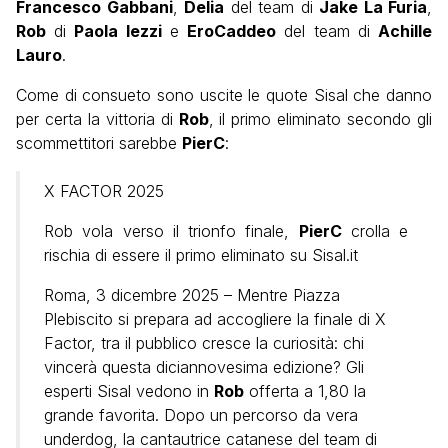
Francesco Gabbani
,
Delia
del team di
Jake La Furia
,
Rob
di
Paola Iezzi
e
EroCaddeo
del team di
Achille
Lauro
.
Come di consueto sono uscite le quote Sisal che danno
per certa la vittoria di
Rob
, il primo eliminato secondo gli
scommettitori sarebbe
PierC
:
X FACTOR 2025
Rob vola verso il trionfo finale,
PierC
crolla e
rischia di essere il primo eliminato su Sisal.it
Roma, 3 dicembre 2025 – Mentre Piazza
Plebiscito si prepara ad accogliere la finale di X
Factor, tra il pubblico cresce la curiosità: chi
vincerà questa diciannovesima edizione? Gli
esperti Sisal vedono in
Rob
offerta a 1,80 la
grande favorita. Dopo un percorso da vera
underdog, la cantautrice catanese del team di