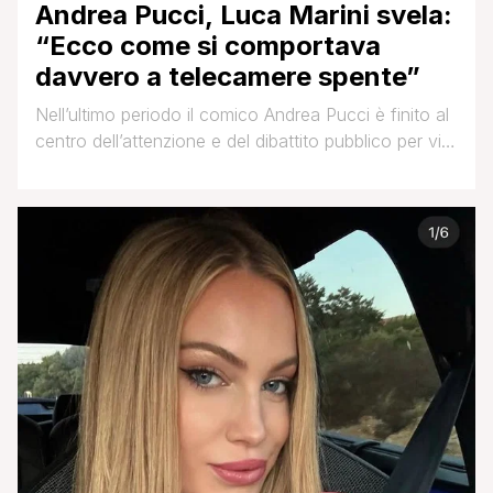
Andrea Pucci, Luca Marini svela:
“Ecco come si comportava
davvero a telecamere spente”
Nell’ultimo periodo il comico Andrea Pucci è finito al
centro dell’attenzione e del dibattito pubblico per via
del caso legato alla sua partecipazione al Festival di
Sanremo. Pucci, infatti, era stato scelto dal
presentatore e direttore artistico Carlo Conti come
co conduttore, per affiancarlo sul palco del Teatro
Ariston durante la kermesse canora che prenderà [']