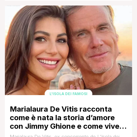
diversi ' quello delle 'pupe' e quello dei 'secchioni' '
cercano di convivere e imparare l'uno dall'altro. A
trionfare è stata la coppia formata da [']
L'ISOLA DEI FAMOSI
Marialaura De Vitis racconta
come è nata la storia d’amore
con Jimmy Ghione e come vive i
35 anni di differenza d’età
Marialaura De Vitis, ex concorrente de L'Isola dei