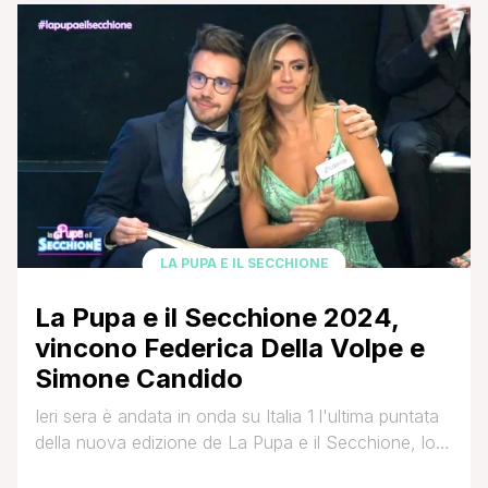
delicato intervento chirurgico. A comunicarlo è stato
proprio Aldo Montano pubblicando una serie di foto
per spiegare nel migliore dei modi in cosa consisteva
[']
LA PUPA E IL SECCHIONE
La Pupa e il Secchione 2024,
vincono Federica Della Volpe e
Simone Candido
Ieri sera è andata in onda su Italia 1 l'ultima puntata
della nuova edizione de La Pupa e il Secchione, lo
show condotto da Enrico Papi, in cui due mondi