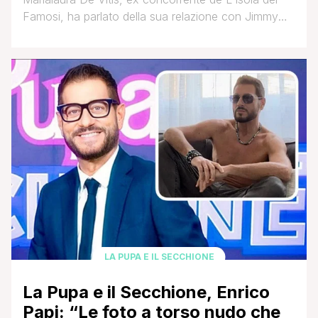
Famosi, ha parlato della sua relazione con Jimmy
Ghione, storico inviato di Striscia la notizia. Nota al
pubblico del piccolo schermo per la sua relazione
con Paolo Brosio, poi terminata, Marialaura ha vinto
l'edizione 2022 de La Pupa e il Secchione ed è
successivamente approdata su l'Isola. Lo [']
LA PUPA E IL SECCHIONE
La Pupa e il Secchione, Enrico
Papi: “Le foto a torso nudo che