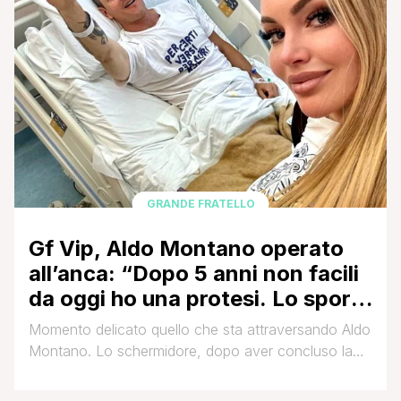
GRANDE FRATELLO
Gf Vip, Aldo Montano operato
all’anca: “Dopo 5 anni non facili
da oggi ho una protesi. Lo sport
fa bene ma…”
Momento delicato quello che sta attraversando Aldo
Montano. Lo schermidore, dopo aver concluso la
stagione de La Pupa e il Secchione che l'ha visto
protagonista come giudice, ha dovuto affrontare un