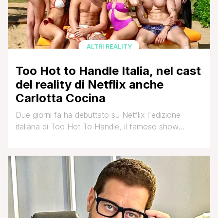
ALTRI REALITY
Too Hot to Handle Italia, nel cast
del reality di Netflix anche
Carlotta Cocina
Due giorni fa ha debuttato su Netflix l'edizione
italiana di Too Hot To Handle, il famoso show
internazionale in cui dieci ragazzi single amanti delle
relazioni e dei rapporti occasioni, per vincere un
montepremi di 100 mila euro devono astenersi
dall’avere qualsiasi tipo di rapporto fisico con gli altri
concorrenti. Una dura sfida, che già [']