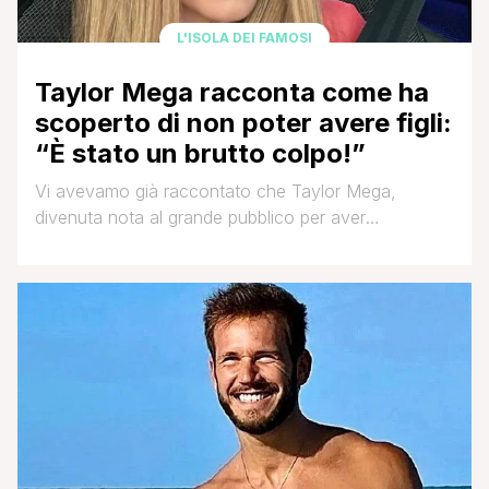
L'ISOLA DEI FAMOSI
Taylor Mega racconta come ha
scoperto di non poter avere figli:
“È stato un brutto colpo!”
Vi avevamo già raccontato che Taylor Mega,
divenuta nota al grande pubblico per aver
partecipato ad una edizione passata de L’Isola dei
Famosi, aveva rivelato i suoi problemi di salute.
Aveva accennato che questi problemi riguardavano
la difficoltà di rimanere incinta e che erano iniziati
dopo una cura per la fertilità. L'influencer in un lungo
[']