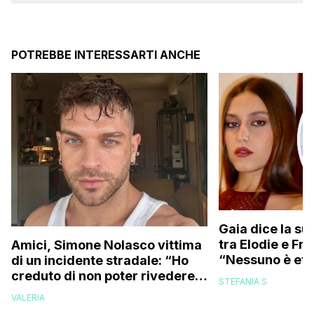
POTREBBE INTERESSARTI ANCHE
Gaia dice la su
tra Elodie e Fr
Amici, Simone Nolasco vittima
“Nessuno è ete
di un incidente stradale: “Ho
trovo folle che
creduto di non poter rivedere
STEFANIA S
più la mia famiglia”
VALERIA