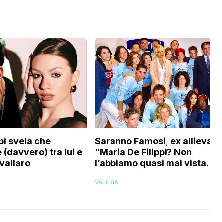
Saranno Famosi, ex allieva:
pi svela che
“Maria De Filippi? Non
 (davvero) tra lui e
l’abbiamo quasi mai vista. No
vallaro
evaporati come fantasmi,
VALERIA
voglio credere che…”