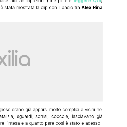
ase alla anticipazioni (che potete
leggere QUI
)
 stata mostrata la clip con il bacio tra
Alex Rina
gliese erano già apparsi molto complici e vicini nei
lizia, sguardi, sorrisi, coccole, lasciavano già
re l’intesa e a quanto pare così è stato e adesso i