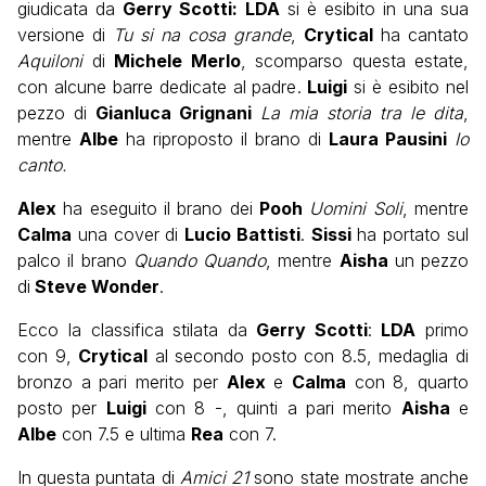
giudicata da
Gerry Scotti:
LDA
si è esibito in una sua
versione di
Tu si na cosa grande
,
Crytical
ha cantato
Aquiloni
di
Michele Merlo
, scomparso questa estate,
con alcune barre dedicate al padre.
Luigi
si è esibito nel
pezzo di
Gianluca Grignani
La mia storia tra le dita
,
mentre
Albe
ha riproposto il brano di
Laura Pausini
Io
canto.
Alex
ha eseguito il brano dei
Pooh
Uomini Soli
, mentre
Calma
una cover di
Lucio Battisti
.
Sissi
ha portato sul
palco il brano
Quando Quando
, mentre
Aisha
un pezzo
di
Steve Wonder
.
Ecco la classifica stilata da
Gerry Scotti
:
LDA
primo
con 9,
Crytical
al secondo posto con 8.5, medaglia di
bronzo a pari merito per
Alex
e
Calma
con 8, quarto
posto per
Luigi
con 8 -, quinti a pari merito
Aisha
e
Albe
con 7.5 e ultima
Rea
con 7.
In questa puntata di
Amici 21
sono state mostrate anche