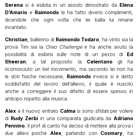
Serena
si è esibita in un assolo dimostrato da
Elena
D’Amario
e
Raimondo
le ha fatto diversi complimenti,
dicendole che ogni volta che lei balla lui rimane
incantato.
Christian
, ballerino di
Raimondo Todaro
, ha vinto sia la
prova Tim sia la
Oreo Challenge
e ha anche avuto la
possibilità di esibirsi sulle note di un pezzo di
Ed
Sheeran
, a tal proposito la
Celentano
gli ha
riconosciuto un bel movimento, ma secondo lei non ha
le doti fisiche necessarie,
Raimondo
invece si è detto
soddisfatto del lavoro dell’allievo, il quale è riuscito
anche a correggere il suo difetto di essere spesso in
anticipo rispetto alla musica.
Alex
e il nuovo entrato
Calma
si sono sfidati per volere
di
Rudy Zerbi
in una comparata giudicata da
Adriano
Pennino
. Il prof di canto ha deciso di mettere alla prova i
due allievi poiché
Alex
, parlando con
Cosmary
, ha