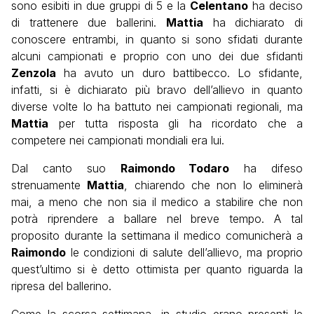
sono esibiti in due gruppi di 5 e la
Celentano
ha deciso
di trattenere due ballerini.
Mattia
ha dichiarato di
conoscere entrambi, in quanto si sono sfidati durante
alcuni campionati e proprio con uno dei due sfidanti
Zenzola
ha avuto un duro battibecco. Lo sfidante,
infatti, si è dichiarato più bravo dell’allievo in quanto
diverse volte lo ha battuto nei campionati regionali, ma
Mattia
per tutta risposta gli ha ricordato che a
competere nei campionati mondiali era lui.
Dal canto suo
Raimondo Todaro
ha difeso
strenuamente
Mattia
, chiarendo che non lo eliminerà
mai, a meno che non sia il medico a stabilire che non
potrà riprendere a ballare nel breve tempo. A tal
proposito durante la settimana il medico comunicherà a
Raimondo
le condizioni di salute dell’allievo, ma proprio
quest’ultimo si è detto ottimista per quanto riguarda la
ripresa del ballerino.
Come la scorsa settimana, in studio erano presenti le