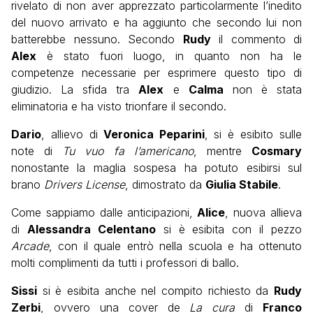
rivelato di non aver apprezzato particolarmente l’inedito
del nuovo arrivato e ha aggiunto che secondo lui non
batterebbe nessuno. Secondo
Rudy
il commento di
Alex
è stato fuori luogo, in quanto non ha le
competenze necessarie per esprimere questo tipo di
giudizio. La sfida tra
Alex
e
Calma
non è stata
eliminatoria e ha visto trionfare il secondo.
Dario
, allievo di
Veronica Peparini
, si è esibito sulle
note di
Tu vuo fa l’americano
, mentre
Cosmary
nonostante la maglia sospesa ha potuto esibirsi sul
brano
Drivers License
, dimostrato da
Giulia Stabile
.
Come sappiamo dalle anticipazioni,
Alice
, nuova allieva
di
Alessandra Celentano
si è esibita con il pezzo
Arcade
, con il quale entrò nella scuola e ha ottenuto
molti complimenti da tutti i professori di ballo.
Sissi
si è esibita anche nel compito richiesto da
Rudy
Zerbi
, ovvero una cover de
La cura
di
Franco