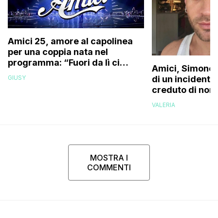
Amici 25, amore al capolinea
per una coppia nata nel
programma: “Fuori da lì ci
Amici, Simone 
siamo resi conto che…”
GIUSY
di un incidente
creduto di non 
più la mia fami
VALERIA
MOSTRA I
COMMENTI