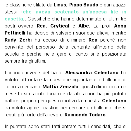
le classifiche stilate da
Linus
,
Pippo Baudo
e dai ragazzi
stessi (
che aveva scatenato un’accesa lite in
casetta
). Classifiche che hanno determinato gli ultimi tre
posti ovvero
Rea
,
Crytical
e
Albe
. La prof
Anna
Pettinelli
ha deciso di salvare i suoi due allievi, mentre
Rudy Zerbi
ha deciso di eliminare
Rea
perché non
convinto del percorso della cantante all’interno della
scuola e perché nelle gare di canto si è posizionata
sempre tra gli ultimi.
Parlando invece del ballo,
Alessandra Celentano
ha
voluto affrontare la questione riguardante il ballerino di
latino americano
Mattia Zenzola
: quest’ultimo circa un
mese fa si era infortunato e da allora non ha più potuto
ballare, proprio per questo motivo la maestra
Celentano
ha voluto aprire i casting per cercare un ballerino che si
reputi più forte dell’allievo di
Raimondo Todaro
.
In puntata sono stati fatti entrare tutti i candidati, che si