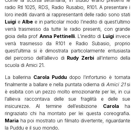
radio Rtl 1025, RDS, Radio Rusabio, R101. A presentare i
loro inediti davanti ai rappresentanti delle radio sono stati
Luigi
e
Albe
e in particolar modo l’inedito di quest’ultimo
verrà trasmesso da tutte le radio presenti, con grande
gioia della prof
Anna Pettinelli
. L’inedito di
Luigi
invece
verrà trasmesso da R101 e Radio Subasio, proprio
quest’ultima si è dimostrata particolarmente entusiasta
del percorso dell’allievo di
Rudy Zerbi
all’interno della
scuola di Amici 21.
La ballerina
Carola Puddu
dopo l’infortunio è tornata
finalmente a ballare e nella puntata odierna di
Amici 21
si
è esibita con un pezzo molto emozionante per lei, in cui
l’allieva raccontava delle sue fragilità e delle sue
insicurezze. Al termine dell’esibizione
Carola
ha
ringraziato chi ha montato per lei questa coreografia.
Maria
ha poi mostrato un filmato divertente, riguardante
la Puddu e il suo mondo.