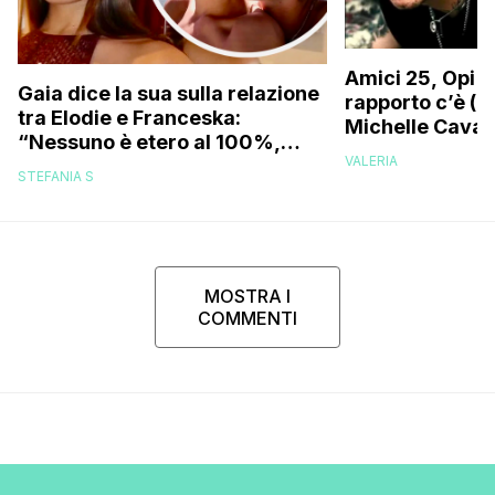
Amici 25, Opi s
Gaia dice la sua sulla relazione
rapporto c’è (da
tra Elodie e Franceska:
Michelle Caval
“Nessuno è etero al 100%,
VALERIA
trovo folle che…”
STEFANIA S
MOSTRA I
COMMENTI